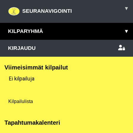
▾
SEURANAVIGOINTI
KILPARYHMÄ
▾
KIRJAUDU
Viimeisimmät kilpailut
Ei kilpailuja
Kilpailulista
Tapahtumakalenteri