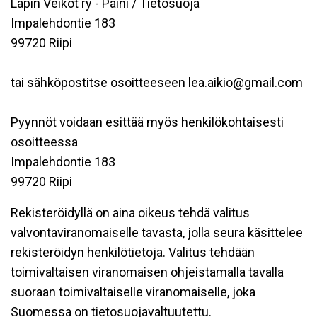
Lapin Veikot ry - Paini / Tietosuoja
Impalehdontie 183
99720 Riipi
tai sähköpostitse osoitteeseen lea.aikio@gmail.com
Pyynnöt voidaan esittää myös henkilökohtaisesti
osoitteessa
Impalehdontie 183
99720 Riipi
Rekisteröidyllä on aina oikeus tehdä valitus
valvontaviranomaiselle tavasta, jolla seura käsittelee
rekisteröidyn henkilötietoja. Valitus tehdään
toimivaltaisen viranomaisen ohjeistamalla tavalla
suoraan toimivaltaiselle viranomaiselle, joka
Suomessa on tietosuojavaltuutettu.