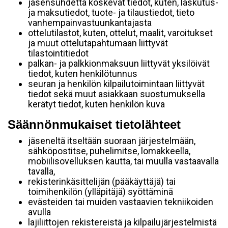
jäsensuhdetta koskevat tiedot, kuten, laskutus-
ja maksutiedot, tuote- ja tilaustiedot, tieto
vanhempainvastuunkantajasta
ottelutilastot, kuten, ottelut, maalit, varoitukset
ja muut ottelutapahtumaan liittyvät
tilastointitiedot
palkan- ja palkkionmaksuun liittyvät yksilöivät
tiedot, kuten henkilötunnus
seuran ja henkilön kilpailutoimintaan liittyvät
tiedot sekä muut asiakkaan suostumuksella
kerätyt tiedot, kuten henkilön kuva
Säännönmukaiset tietolähteet
jäseneltä itseltään suoraan järjestelmään,
sähköpostitse, puhelimitse, lomakkeella,
mobiilisovelluksen kautta, tai muulla vastaavalla
tavalla,
rekisterinkäsittelijän (pääkäyttäjä) tai
toimihenkilön (ylläpitäjä) syöttäminä
evästeiden tai muiden vastaavien tekniikoiden
avulla
lajiliittojen rekistereistä ja kilpailujärjestelmistä