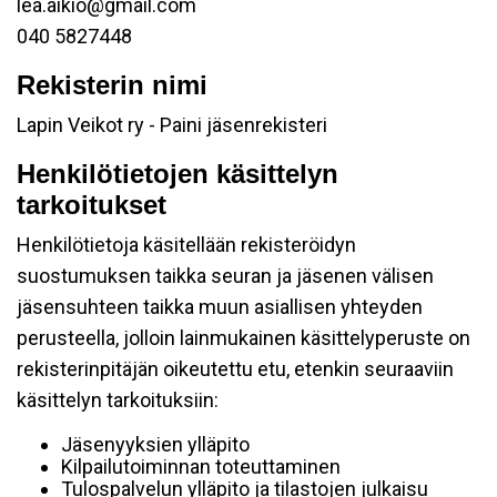
lea.aikio@gmail.com
040 5827448
Rekisterin nimi
Lapin Veikot ry - Paini jäsenrekisteri
Henkilötietojen käsittelyn
tarkoitukset
Henkilötietoja käsitellään rekisteröidyn
suostumuksen taikka seuran ja jäsenen välisen
jäsensuhteen taikka muun asiallisen yhteyden
perusteella, jolloin lainmukainen käsittelyperuste on
rekisterinpitäjän oikeutettu etu, etenkin seuraaviin
käsittelyn tarkoituksiin:
Jäsenyyksien ylläpito
Kilpailutoiminnan toteuttaminen
Tulospalvelun ylläpito ja tilastojen julkaisu