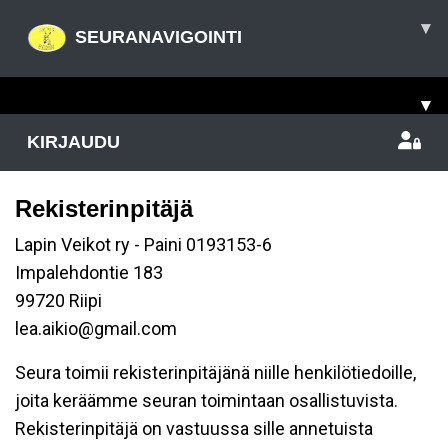
▾
SEURANAVIGOINTI
▾
KIRJAUDU
Rekisterinpitäjä
Lapin Veikot ry - Paini 0193153-6
Impalehdontie 183
99720 Riipi
lea.aikio@gmail.com
Seura toimii rekisterinpitäjänä niille henkilötiedoille,
joita keräämme seuran toimintaan osallistuvista.
Rekisterinpitäjä on vastuussa sille annetuista