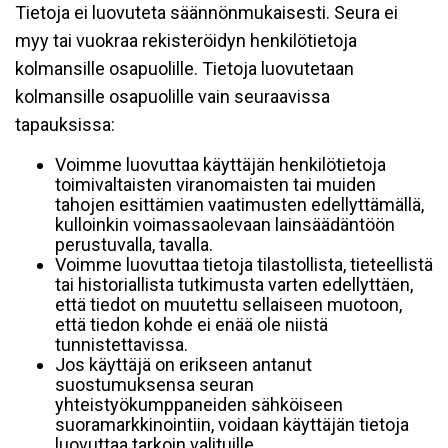
Tietoja ei luovuteta säännönmukaisesti. Seura ei
myy tai vuokraa rekisteröidyn henkilötietoja
kolmansille osapuolille. Tietoja luovutetaan
kolmansille osapuolille vain seuraavissa
tapauksissa:
Voimme luovuttaa käyttäjän henkilötietoja
toimivaltaisten viranomaisten tai muiden
tahojen esittämien vaatimusten edellyttämällä,
kulloinkin voimassaolevaan lainsäädäntöön
perustuvalla, tavalla.
Voimme luovuttaa tietoja tilastollista, tieteellistä
tai historiallista tutkimusta varten edellyttäen,
että tiedot on muutettu sellaiseen muotoon,
että tiedon kohde ei enää ole niistä
tunnistettavissa.
Jos käyttäjä on erikseen antanut
suostumuksensa seuran
yhteistyökumppaneiden sähköiseen
suoramarkkinointiin, voidaan käyttäjän tietoja
luovuttaa tarkoin valituille