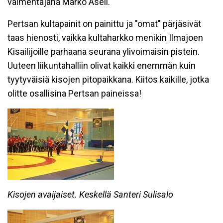
valmentajana Marko Asell.
Pertsan kultapainit on painittu ja "omat" pärjäsivät
taas hienosti, vaikka kultaharkko menikin Ilmajoen
Kisailijoille parhaana seurana ylivoimaisin pistein.
Uuteen liikuntahalliin olivat kaikki enemmän kuin
tyytyväisiä kisojen pitopaikkana. Kiitos kaikille, jotka
olitte osallisina Pertsan paineissa!
Kisojen avaijaiset. Keskellä Santeri Sulisalo