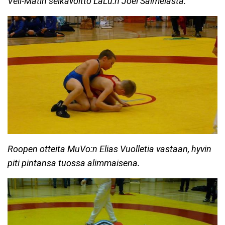
Veli-Matin selkävoitto LaLu:n Joel Salmelasta.
Roopen otteita MuVo:n Elias Vuolletia vastaan, hyvin
piti pintansa tuossa alimmaisena.