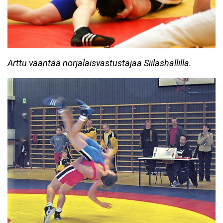
Arttu vääntää norjalaisvastustajaa Siilashallilla.