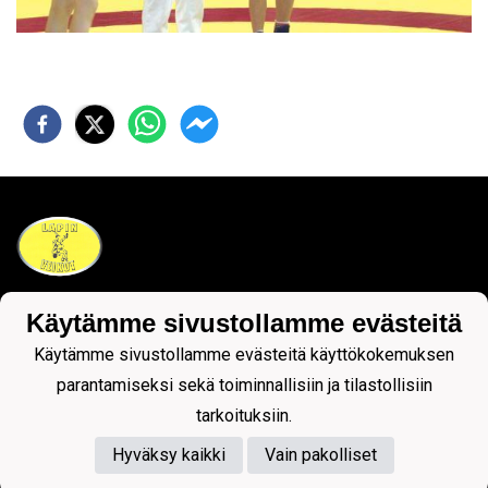
Käytämme sivustollamme evästeitä
Tietosuojaseloste
Käytämme sivustollamme evästeitä käyttökokemuksen
parantamiseksi sekä toiminnallisiin ja tilastollisiin
tarkoituksiin.
Hyväksy kaikki
Vain pakolliset
Powered by