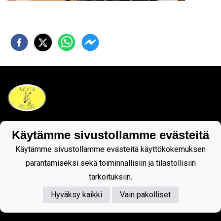
Tietosuojaseloste
Käytämme sivustollamme evästeitä
Käytämme sivustollamme evästeitä käyttökokemuksen
parantamiseksi sekä toiminnallisiin ja tilastollisiin
tarkoituksiin.
Hyväksy kaikki
Vain pakolliset
Powered by