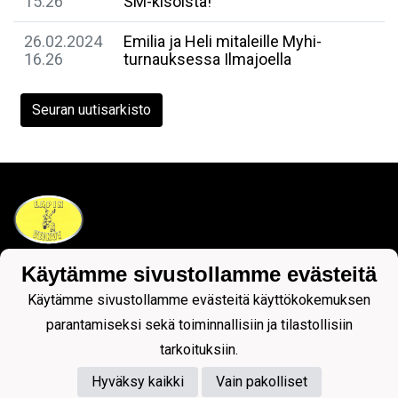
15.26
SM-kisoista!
26.02.2024
Emilia ja Heli mitaleille Myhi-
16.26
turnauksessa Ilmajoella
Seuran uutisarkisto
Käytämme sivustollamme evästeitä
Tietosuojaseloste
Käytämme sivustollamme evästeitä käyttökokemuksen
parantamiseksi sekä toiminnallisiin ja tilastollisiin
tarkoituksiin.
Hyväksy kaikki
Vain pakolliset