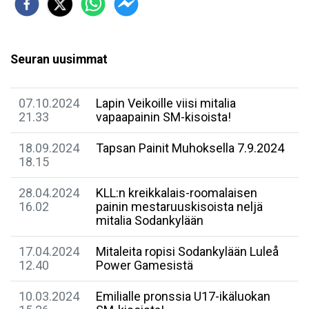
Seuran uusimmat
07.10.2024
Lapin Veikoille viisi mitalia
21.33
vapaapainin SM-kisoista!
18.09.2024
Tapsan Painit Muhoksella 7.9.2024
18.15
28.04.2024
KLL:n kreikkalais-roomalaisen
16.02
painin mestaruuskisoista neljä
mitalia Sodankylään
17.04.2024
Mitaleita ropisi Sodankylään Luleå
12.40
Power Gamesistä
10.03.2024
Emilialle pronssia U17-ikäluokan