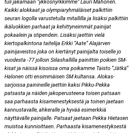
tuli jakamaan ”ykkösnyrkkimme” Lauri Mähönen.
Kaikki alokkaat ja olympiaryhmäläiset palkittiin
seuran logolla varustetulla mitallilla ja lisäksi palkittiin
ikäluokkien parhaat ja kehittyneimmät painijat
pokaalein ja stipendein. Lisäksi jaettiin vielä
kiertopalkintona taitelija Erkki ”Aate” Alajärven
painijaveistos joka on kiertänyt painijalta toiselle jo
vuodesta -77 jolloin Siilashallilla painittiin poikien SM-
kisat ja näissä kisoissa oma poikamme Taisto ”Jätkä”
Halonen otti ensimmäisen SM kultansa. Alokas-
sarjoissa painineille jaettiin kaksi Pikku-Pekka
patsasta ja näiden jakoperusteena toisen patsaan
saa parhaasta kisamenestyksestä ja toinen jaetaan
kannustavalle, ahkeralle ja hyvää esimerkkiä
näyttävälle painijalle. Patsaat jaetaan Pekka Hietasen
muistoa kunnioittaen. Parhaasta kisamenestyksestä