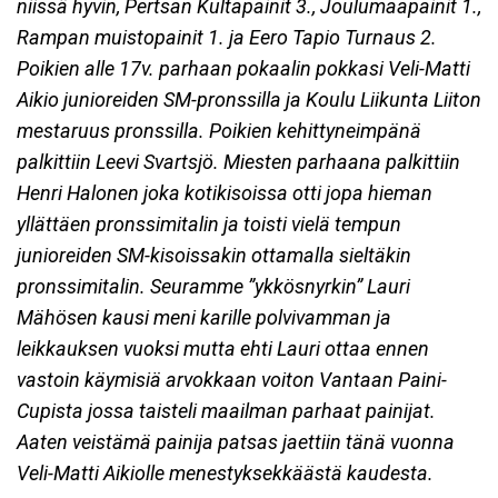
niissä hyvin, Pertsan Kultapainit 3., Joulumaapainit 1.,
Rampan muistopainit 1. ja Eero Tapio Turnaus 2.
Poikien alle 17v. parhaan pokaalin pokkasi Veli-Matti
Aikio junioreiden SM-pronssilla ja Koulu Liikunta Liiton
mestaruus pronssilla. Poikien kehittyneimpänä
palkittiin Leevi Svartsjö. Miesten parhaana palkittiin
Henri Halonen joka kotikisoissa otti jopa hieman
yllättäen pronssimitalin ja toisti vielä tempun
junioreiden SM-kisoissakin ottamalla sieltäkin
pronssimitalin. Seuramme ”ykkösnyrkin” Lauri
Mähösen kausi meni karille polvivamman ja
leikkauksen vuoksi mutta ehti Lauri ottaa ennen
vastoin käymisiä arvokkaan voiton Vantaan Paini-
Cupista jossa taisteli maailman parhaat painijat.
Aaten veistämä painija patsas jaettiin tänä vuonna
Veli-Matti Aikiolle menestyksekkäästä kaudesta.