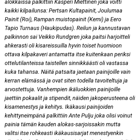
alokkaissa palkittiin Kasperi Miettinen joka voitti
kaikki kilpailunsa: Pertsan Kultapainit, Joulumaa
Painit (Roi), Rampan muistopainit (Kemi) ja Eero
Tapio Turnaus (Haukipudas). Reilun ja kannustavan
palkinnon sai Veikko Rundgren joka paitsi harjoitteli
ahkerasti oli kisareissuilla hyvin toiset huomioon
ottava kilpakaveri antamatta itse kuitenkaan periksi
ottelutilanteissa taistellen sinnikkäästi oli vastassa
kuka tahansa. Näitä patsaita jaetaan painijoille vain
kerran elämässä ja ovat siten todella tavoiteltuja ja
arvostettuja. Vanhempien ikäluokkien painijoille
jaettiin pokaalit ja stipendit, näiden jakoperusteena oli
kisamenestys ja kehitys. Ikäkausi painijoiden
kehittyneimpänä palkittiin Ante Pulju joka olisi voinut
painia tämän kauden alokas-sarjoissakin mutta
valitsi itse rohkeasti ikäkausisarjat menestyenkin