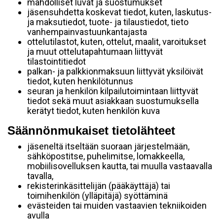
mahdolliset luvat ja suostumukset
jäsensuhdetta koskevat tiedot, kuten, laskutus-
ja maksutiedot, tuote- ja tilaustiedot, tieto
vanhempainvastuunkantajasta
ottelutilastot, kuten, ottelut, maalit, varoitukset
ja muut ottelutapahtumaan liittyvät
tilastointitiedot
palkan- ja palkkionmaksuun liittyvät yksilöivät
tiedot, kuten henkilötunnus
seuran ja henkilön kilpailutoimintaan liittyvät
tiedot sekä muut asiakkaan suostumuksella
kerätyt tiedot, kuten henkilön kuva
Säännönmukaiset tietolähteet
jäseneltä itseltään suoraan järjestelmään,
sähköpostitse, puhelimitse, lomakkeella,
mobiilisovelluksen kautta, tai muulla vastaavalla
tavalla,
rekisterinkäsittelijän (pääkäyttäjä) tai
toimihenkilön (ylläpitäjä) syöttäminä
evästeiden tai muiden vastaavien tekniikoiden
avulla