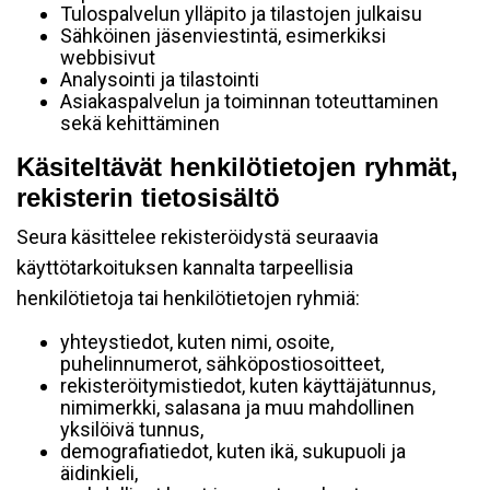
Tulospalvelun ylläpito ja tilastojen julkaisu
Sähköinen jäsenviestintä, esimerkiksi
webbisivut
Analysointi ja tilastointi
Asiakaspalvelun ja toiminnan toteuttaminen
sekä kehittäminen
Käsiteltävät henkilötietojen ryhmät,
rekisterin tietosisältö
Seura käsittelee rekisteröidystä seuraavia
käyttötarkoituksen kannalta tarpeellisia
henkilötietoja tai henkilötietojen ryhmiä:
yhteystiedot, kuten nimi, osoite,
puhelinnumerot, sähköpostiosoitteet,
rekisteröitymistiedot, kuten käyttäjätunnus,
nimimerkki, salasana ja muu mahdollinen
yksilöivä tunnus,
demografiatiedot, kuten ikä, sukupuoli ja
äidinkieli,