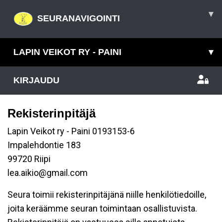
▾
SEURANAVIGOINTI
LAPIN VEIKOT RY - PAINI
▾
KIRJAUDU
Rekisterinpitäjä
Lapin Veikot ry - Paini 0193153-6
Impalehdontie 183
99720 Riipi
lea.aikio@gmail.com
Seura toimii rekisterinpitäjänä niille henkilötiedoille,
joita keräämme seuran toimintaan osallistuvista.