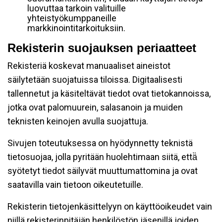
luovuttaa tarkoin valituille
yhteistyökumppaneille
markkinointitarkoituksiin.
Rekisterin suojauksen periaatteet
Rekisteriä koskevat manuaaliset aineistot
säilytetään suojatuissa tiloissa. Digitaalisesti
tallennetut ja käsiteltävät tiedot ovat tietokannoissa,
jotka ovat palomuurein, salasanoin ja muiden
teknisten keinojen avulla suojattuja.
Sivujen toteutuksessa on hyödynnetty teknistä
tietosuojaa, jolla pyritään huolehtimaan siitä, että̈
syötetyt tiedot säilyvät muuttumattomina ja ovat
saatavilla vain tietoon oikeutetuille.
Rekisterin tietojenkäsittelyyn on käyttöoikeudet vain
niillä rekisterinpitäjän henkilöstön jäsenillä joiden