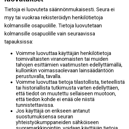
Tietoja ei luovuteta säännönmukaisesti. Seura ei
myy tai vuokraa rekisteröidyn henkilötietoja
kolmansille osapuolille. Tietoja luovutetaan
kolmansille osapuolille vain seuraavissa
tapauksissa:
Voimme luovuttaa käyttäjän henkilötietoja
toimivaltaisten viranomaisten tai muiden
tahojen esittämien vaatimusten edellyttämällä,
kulloinkin voimassaolevaan lainsäädäntöön
perustuvalla, tavalla.
Voimme luovuttaa tietoja tilastollista, tieteellistä
tai historiallista tutkimusta varten edellyttäen,
että tiedot on muutettu sellaiseen muotoon,
että tiedon kohde ei enää ole niistä
tunnistettavissa.
Jos käyttäjä on erikseen antanut
suostumuksensa seuran
yhteistyökumppaneiden sähköiseen
suoramarkkinointiin, voidaan käyttäjän tietoja