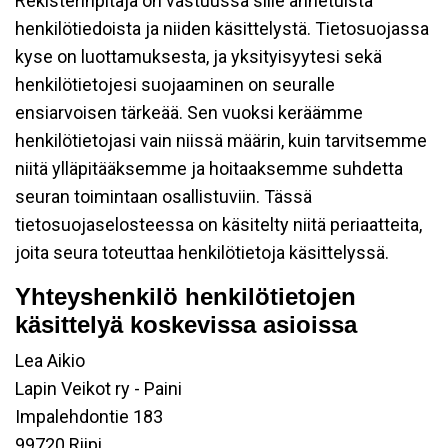
Rekisterinpitäjä on vastuussa sille annetuista
henkilötiedoista ja niiden käsittelystä. Tietosuojassa
kyse on luottamuksesta, ja yksityisyytesi sekä
henkilötietojesi suojaaminen on seuralle
ensiarvoisen tärkeää. Sen vuoksi keräämme
henkilötietojasi vain niissä määrin, kuin tarvitsemme
niitä ylläpitääksemme ja hoitaaksemme suhdetta
seuran toimintaan osallistuviin. Tässä
tietosuojaselosteessa on käsitelty niitä periaatteita,
joita seura toteuttaa henkilötietoja käsittelyssä.
Yhteyshenkilö henkilötietojen
käsittelyä koskevissa asioissa
Lea Aikio
Lapin Veikot ry - Paini
Impalehdontie 183
99720 Riipi