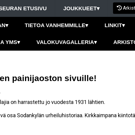
Arkis
SEURAN ETUSIVU
JOUKKUEET
▾
AN
▾
TIETOA VANHEMMILLE
▾
LINKIT
▾
JA YMS
▾
VALOKUVAGALLERIA
▾
ARKIST
en painijaoston sivuille!
ä
lajia on harrastettu jo vuodesta 1931 lähtien.
tävä osa Sodankylän urheiluhistoriaa. Kirkkaimpana kiintotä