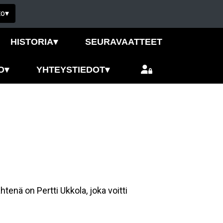
to
▾
HISTORIA
▾
SEURAVAATTEET
O
▾
YHTEYSTIEDOT
▾
htenä on Pertti Ukkola, joka voitti