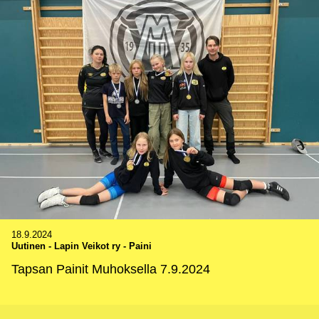
18.9.2024
Uutinen
-
Lapin Veikot ry - Paini
Tapsan Painit Muhoksella 7.9.2024