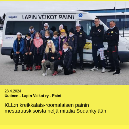
28.4.2024
Uutinen
-
Lapin Veikot ry - Paini
KLL:n kreikkalais-roomalaisen painin
mestaruuskisoista neljä mitalia Sodankylään