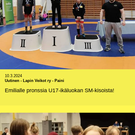
10.3.2024
Uutinen
-
Lapin Veikot ry - Paini
Emilialle pronssia U17-ikäluokan SM-kisoista!