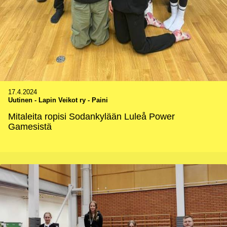
17.4.2024
Uutinen
-
Lapin Veikot ry - Paini
Mitaleita ropisi Sodankylään Luleå Power
Gamesistä