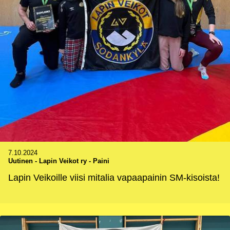
7.10.2024
Uutinen
-
Lapin Veikot ry - Paini
Lapin Veikoille viisi mitalia vapaapainin SM-kisoista!