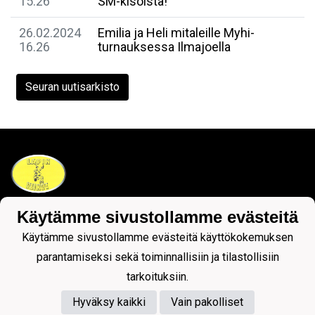
15.26
SM-kisoista!
26.02.2024
Emilia ja Heli mitaleille Myhi-
16.26
turnauksessa Ilmajoella
Seuran uutisarkisto
Käytämme sivustollamme evästeitä
Tietosuojaseloste
Käytämme sivustollamme evästeitä käyttökokemuksen
parantamiseksi sekä toiminnallisiin ja tilastollisiin
tarkoituksiin.
Hyväksy kaikki
Vain pakolliset