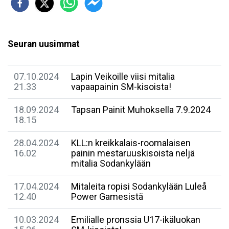
Seuran uusimmat
07.10.2024
Lapin Veikoille viisi mitalia
21.33
vapaapainin SM-kisoista!
18.09.2024
Tapsan Painit Muhoksella 7.9.2024
18.15
28.04.2024
KLL:n kreikkalais-roomalaisen
16.02
painin mestaruuskisoista neljä
mitalia Sodankylään
17.04.2024
Mitaleita ropisi Sodankylään Luleå
12.40
Power Gamesistä
10.03.2024
Emilialle pronssia U17-ikäluokan