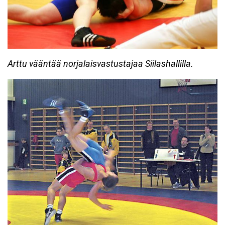
Arttu vääntää norjalaisvastustajaa Siilashallilla.