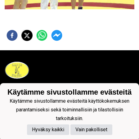
Käytämme sivustollamme evästeitä
Tietosuojaseloste
Käytämme sivustollamme evästeitä käyttökokemuksen
parantamiseksi sekä toiminnallisiin ja tilastollisiin
tarkoituksiin.
Hyväksy kaikki
Vain pakolliset
Powered by